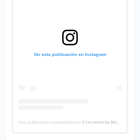
Ver esta publicación en Instagram
Una publicación compartida por 𝙁𝙧𝙚𝙘𝙪𝙚𝙣𝙘𝙞𝙖 𝙉𝙤𝙩𝙞𝙘𝙞𝙖𝙨 | Programa Radial (@frecuencianoticias)