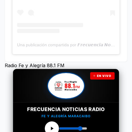
Una publicación compartida por 𝙁𝙧𝙚𝙘𝙪𝙚𝙣𝙘𝙞𝙖 𝙉𝙤𝙩𝙞𝙘𝙞𝙖𝙨 | Programa Radial (@frecuencianoticias)
Radio Fe y Alegría 88.1 FM
EN VIVO
FRECUENCIA NOTICIAS RADIO
FE Y ALEGRÍA MARACAIBO