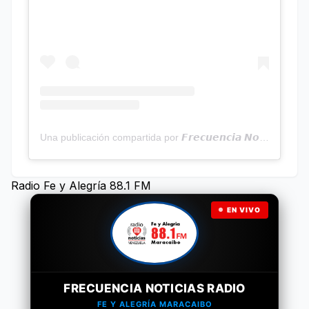
Una publicación compartida por 𝙁𝙧𝙚𝙘𝙪𝙚𝙣𝙘𝙞𝙖 𝙉𝙤𝙩𝙞𝙘𝙞𝙖𝙨 | Programa Radial (@frecuencianoticias)
Radio Fe y Alegría 88.1 FM
EN VIVO
FRECUENCIA NOTICIAS RADIO
FE Y ALEGRÍA MARACAIBO