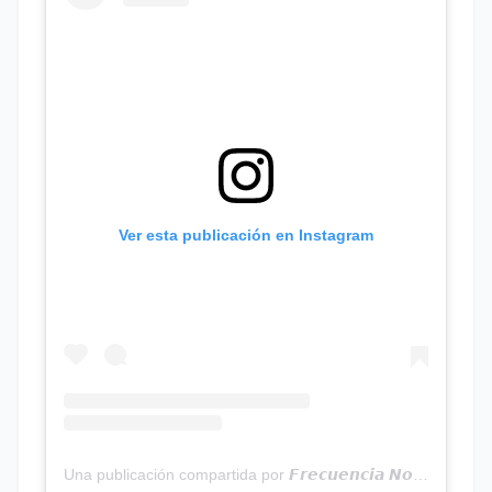
Ver esta publicación en Instagram
Una publicación compartida por 𝙁𝙧𝙚𝙘𝙪𝙚𝙣𝙘𝙞𝙖 𝙉𝙤𝙩𝙞𝙘𝙞𝙖𝙨 | Programa Radial (@frecuencianoticias)