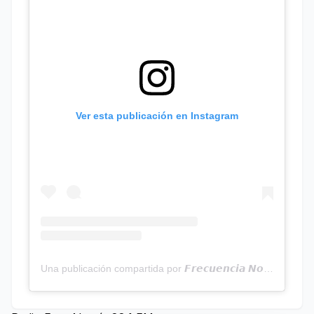
Ver esta publicación en Instagram
Una publicación compartida por 𝙁𝙧𝙚𝙘𝙪𝙚𝙣𝙘𝙞𝙖 𝙉𝙤𝙩𝙞𝙘𝙞𝙖𝙨 | Programa Radial (@frecuencianoticias)