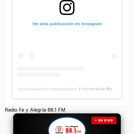
Ver esta publicación en Instagram
Una publicación compartida por 𝙁𝙧𝙚𝙘𝙪𝙚𝙣𝙘𝙞𝙖 𝙉𝙤𝙩𝙞𝙘𝙞𝙖𝙨 | Programa Radial (@frecuencianoticias)
Radio Fe y Alegría 88.1 FM
EN VIVO