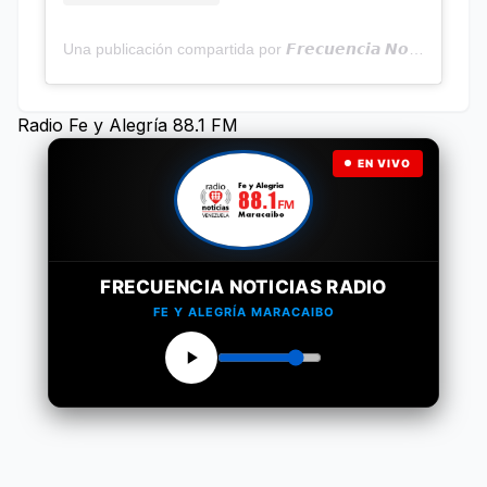
Una publicación compartida por 𝙁𝙧𝙚𝙘𝙪𝙚𝙣𝙘𝙞𝙖 𝙉𝙤𝙩𝙞𝙘𝙞𝙖𝙨 | Programa Radial (@frecuencianoticias)
Radio Fe y Alegría 88.1 FM
EN VIVO
FRECUENCIA NOTICIAS RADIO
FE Y ALEGRÍA MARACAIBO