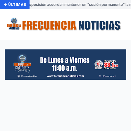
•
Gobierno y oposición acuerdan mantener en “sesión permanente” la me
ÚLTIMAS