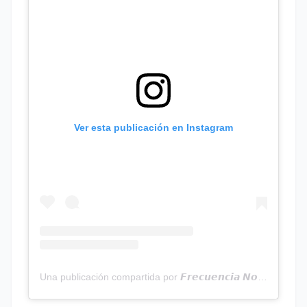
Ver esta publicación en Instagram
Una publicación compartida por 𝙁𝙧𝙚𝙘𝙪𝙚𝙣𝙘𝙞𝙖 𝙉𝙤𝙩𝙞𝙘𝙞𝙖𝙨 | Programa Radial (@frecuencianoticias)