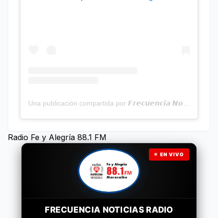
Una publicación compartida por 𝙁𝙧𝙚𝙘𝙪𝙚𝙣𝙘𝙞𝙖 𝙉𝙤𝙩𝙞𝙘𝙞𝙖𝙨 | Programa Radial (@frecuencianoticias)
Radio Fe y Alegría 88.1 FM
EN VIVO
FRECUENCIA NOTICIAS RADIO