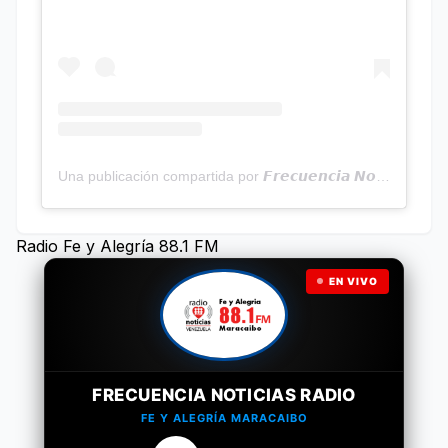
Una publicación compartida por 𝙁𝙧𝙚𝙘𝙪𝙚𝙣𝙘𝙞𝙖 𝙉𝙤𝙩𝙞𝙘𝙞𝙖𝙨 | Programa Radial (@frecuencianoticias)
Radio Fe y Alegría 88.1 FM
EN VIVO
FRECUENCIA NOTICIAS RADIO
FE Y ALEGRÍA MARACAIBO