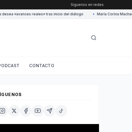
Síguenos en redes
sea «avances reales» tras inicio del diálogo
•
María Corina Machado a
PODCAST
CONTACTO
ÍGUENOS