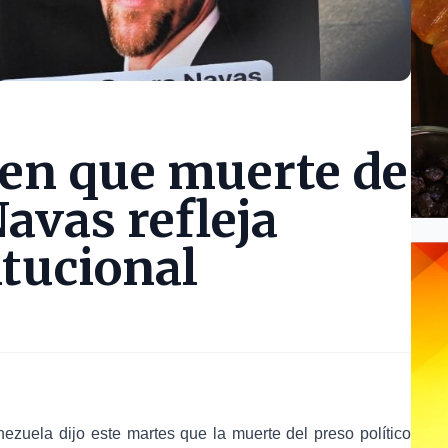
cen que muerte de
avas refleja
itucional
nezuela
dijo este martes que la
muerte del preso político