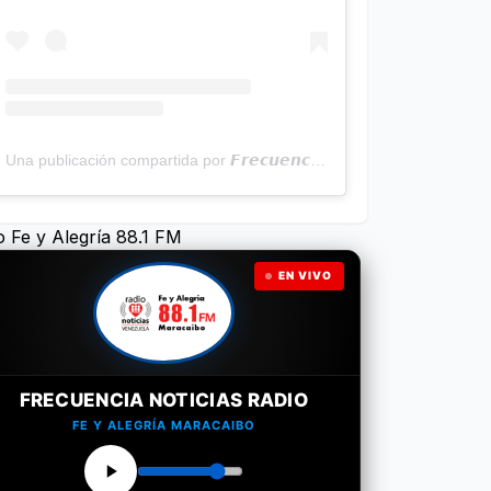
Una publicación compartida por 𝙁𝙧𝙚𝙘𝙪𝙚𝙣𝙘𝙞𝙖 𝙉𝙤𝙩𝙞𝙘𝙞𝙖𝙨 | Programa Radial (@frecuencianoticias)
o Fe y Alegría 88.1 FM
EN VIVO
FRECUENCIA NOTICIAS RADIO
FE Y ALEGRÍA MARACAIBO