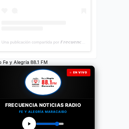
Una publicación compartida por 𝙁𝙧𝙚𝙘𝙪𝙚𝙣𝙘𝙞𝙖 𝙉𝙤𝙩𝙞𝙘𝙞𝙖𝙨 | Programa Radial (@frecuencianoticias)
o Fe y Alegría 88.1 FM
EN VIVO
FRECUENCIA NOTICIAS RADIO
FE Y ALEGRÍA MARACAIBO