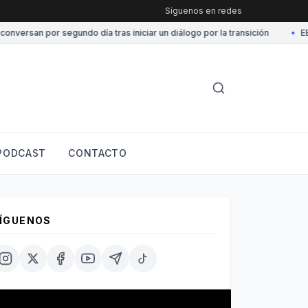
Síguenos en redes
ersan por segundo día tras iniciar un diálogo por la transición
•
EE.UU
PODCAST
CONTACTO
ÍGUENOS