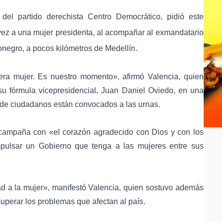
 del partido derechista
Centro Democrático
, pidió este
 vez a una
mujer presidenta
, al acompañar al exmandatario
onegro
, a pocos kilómetros de
Medellín
.
mera mujer. Es nuestro momento», afirmó Valencia, quien
u fórmula vicepresidencial,
Juan Daniel Oviedo
, en una
s de ciudadanos están convocados a las urnas.
a campaña con «el corazón agradecido con Dios y con los
pulsar un Gobierno que tenga a las mujeres entre sus
d a la mujer», manifestó Valencia, quien sostuvo además
uperar los problemas que afectan al país.