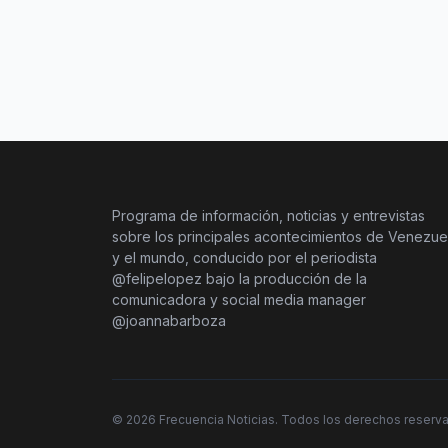
Programa de información, noticias y entrevistas
sobre los principales acontecimientos de Venezue
y el mundo, conducido por el periodista
@felipelopez bajo la producción de la
comunicadora y social media manager
@joannabarboza
©
2026
Frecuencia Noticias. Todos los derechos reserv