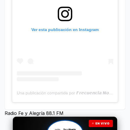
Ver esta publicación en Instagram
Una publicación compartida por 𝙁𝙧𝙚𝙘𝙪𝙚𝙣𝙘𝙞𝙖 𝙉𝙤𝙩𝙞𝙘𝙞𝙖𝙨 | Programa Radial (@frecuencianoticias)
Radio Fe y Alegría 88.1 FM
EN VIVO