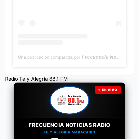
Una publicación compartida por 𝙁𝙧𝙚𝙘𝙪𝙚𝙣𝙘𝙞𝙖 𝙉𝙤𝙩𝙞𝙘𝙞𝙖𝙨 | Programa Radial (@frecuencianoticias)
Radio Fe y Alegría 88.1 FM
EN VIVO
FRECUENCIA NOTICIAS RADIO
FE Y ALEGRÍA MARACAIBO