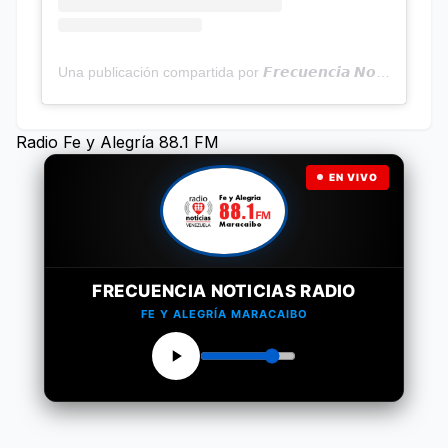
Una publicación compartida por 𝙁𝙧𝙚𝙘𝙪𝙚𝙣𝙘𝙞𝙖 𝙉𝙤𝙩𝙞𝙘𝙞𝙖𝙨 | Programa Radial (@frecuencianoticias)
Radio Fe y Alegría 88.1 FM
EN VIVO
FRECUENCIA NOTICIAS RADIO
FE Y ALEGRÍA MARACAIBO