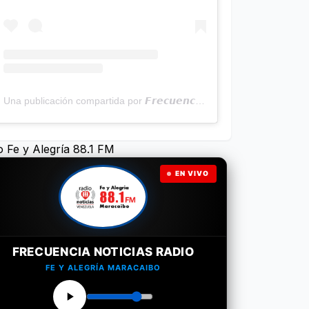
Una publicación compartida por 𝙁𝙧𝙚𝙘𝙪𝙚𝙣𝙘𝙞𝙖 𝙉𝙤𝙩𝙞𝙘𝙞𝙖𝙨 | Programa Radial (@frecuencianoticias)
o Fe y Alegría 88.1 FM
EN VIVO
FRECUENCIA NOTICIAS RADIO
FE Y ALEGRÍA MARACAIBO