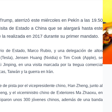
 Trump
, aterrizó este miércoles en
Pekín
a las 19.50
visita de Estado a
China
que se alargará hasta este
e la realizada en 2017 durante su primer mandato.
rio de Estado, Marco Rubio, y una delegación de altos
(
Tesla
), Jensen Huang (Nvidia) o
Tim Cook
(
Apple
), se
i Jinping
, en una visita marcada por la
tregua comercial
cas
,
Taiwán
y la
guerra en Irán
.
 de pista por el vicepresidente chino, Han Zheng, junto al
ng, y el viceministro chino de Exteriores Ma Zhaoxu, en
iciparon unos 300 jóvenes chinos, además de una banda