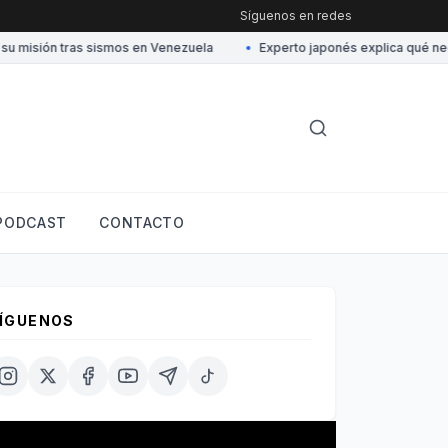
Síguenos en redes
misión tras sismos en Venezuela
•
Experto japonés explica qué neces
PODCAST
CONTACTO
ÍGUENOS