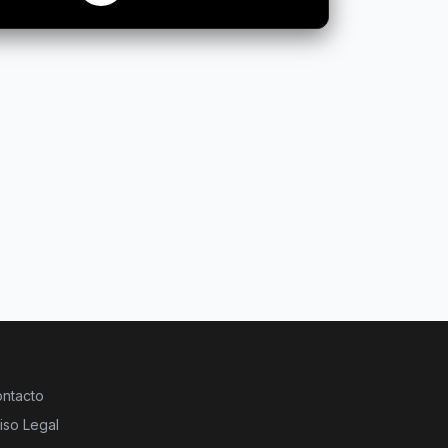
ntacto
iso Legal