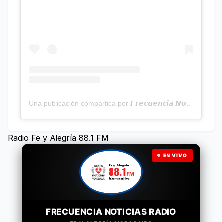
Una publicación compartida por 𝙁𝙧𝙚𝙘𝙪𝙚𝙣𝙘𝙞𝙖 𝙉𝙤𝙩𝙞𝙘𝙞𝙖𝙨 | Programa Radial (@frecuencianoticias)
Radio Fe y Alegría 88.1 FM
EN VIVO
FRECUENCIA NOTICIAS RADIO