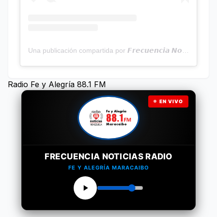
Una publicación compartida por 𝙁𝙧𝙚𝙘𝙪𝙚𝙣𝙘𝙞𝙖 𝙉𝙤𝙩𝙞𝙘𝙞𝙖𝙨 | Programa Radial (@frecuencianoticias)
Radio Fe y Alegría 88.1 FM
EN VIVO
FRECUENCIA NOTICIAS RADIO
FE Y ALEGRÍA MARACAIBO