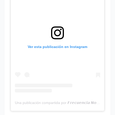
Ver esta publicación en Instagram
Una publicación compartida por 𝙁𝙧𝙚𝙘𝙪𝙚𝙣𝙘𝙞𝙖 𝙉𝙤𝙩𝙞𝙘𝙞𝙖𝙨 | Programa Radial (@frecuencianoticias)