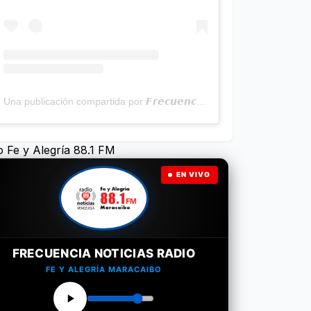
Una publicación compartida por 𝙁𝙧𝙚𝙘𝙪𝙚𝙣𝙘𝙞𝙖 𝙉𝙤𝙩𝙞𝙘𝙞𝙖𝙨 | Programa Radial (@frecuencianoticias)
o Fe y Alegría 88.1 FM
EN VIVO
FRECUENCIA NOTICIAS RADIO
FE Y ALEGRÍA MARACAIBO