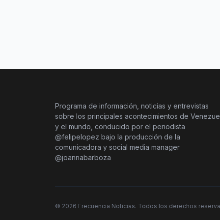
Programa de información, noticias y entrevistas
sobre los principales acontecimientos de Venezue
y el mundo, conducido por el periodista
@felipelopez bajo la producción de la
comunicadora y social media manager
@joannabarboza
©
2026
Frecuencia Noticias. Todos los derechos reserv