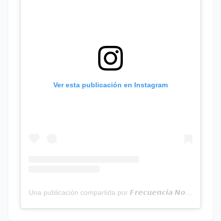
Ver esta publicación en Instagram
Una publicación compartida por 𝙁𝙧𝙚𝙘𝙪𝙚𝙣𝙘𝙞𝙖 𝙉𝙤𝙩𝙞𝙘𝙞𝙖𝙨 | Programa Radial (@frecuencianoticias)