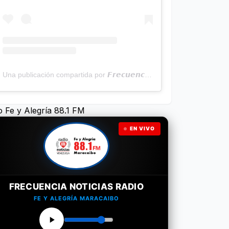
Una publicación compartida por 𝙁𝙧𝙚𝙘𝙪𝙚𝙣𝙘𝙞𝙖 𝙉𝙤𝙩𝙞𝙘𝙞𝙖𝙨 | Programa Radial (@frecuencianoticias)
o Fe y Alegría 88.1 FM
EN VIVO
FRECUENCIA NOTICIAS RADIO
FE Y ALEGRÍA MARACAIBO