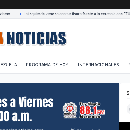
smo
•
La izquierda venezolana se fisura frente a la cercanía con EEUU
NEZUELA
PROGRAMA DE HOY
INTERNACIONALES
S