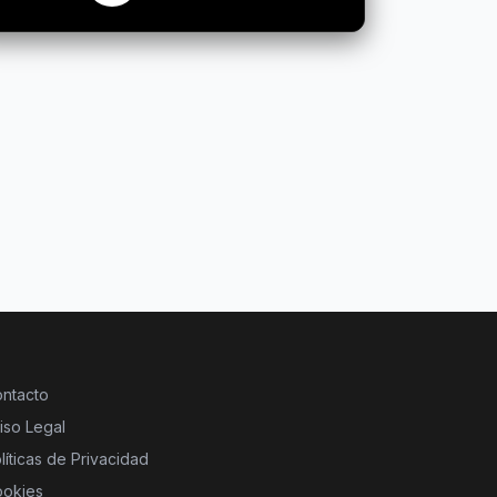
ntacto
iso Legal
líticas de Privacidad
okies