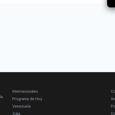
Internacionales
Co
la
Programa de Hoy
Av
Venezuela
Po
Zulia
Co