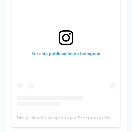
Ver esta publicación en Instagram
Una publicación compartida por 𝙁𝙧𝙚𝙘𝙪𝙚𝙣𝙘𝙞𝙖 𝙉𝙤𝙩𝙞𝙘𝙞𝙖𝙨 | Programa Radial (@frecuencianoticias)