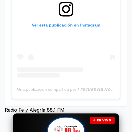
Ver esta publicación en Instagram
Una publicación compartida por 𝙁𝙧𝙚𝙘𝙪𝙚𝙣𝙘𝙞𝙖 𝙉𝙤𝙩𝙞𝙘𝙞𝙖𝙨 | Programa Radial (@frecuencianoticias)
Radio Fe y Alegría 88.1 FM
EN VIVO