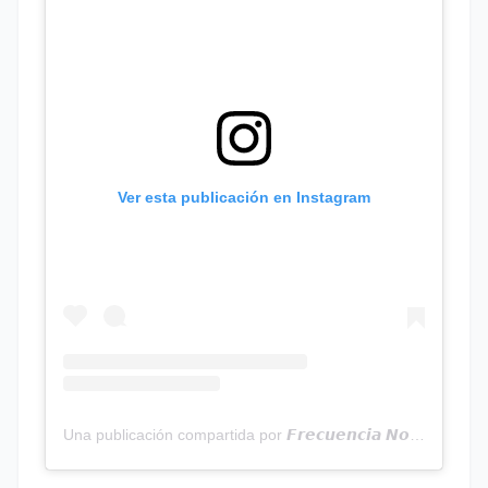
Ver esta publicación en Instagram
Una publicación compartida por 𝙁𝙧𝙚𝙘𝙪𝙚𝙣𝙘𝙞𝙖 𝙉𝙤𝙩𝙞𝙘𝙞𝙖𝙨 | Programa Radial (@frecuencianoticias)