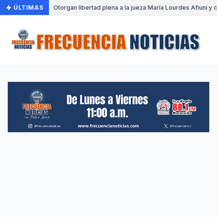
ÚLTIMAS
•
Otorgan libertad plena a la jueza María Lourdes Afiuni y c