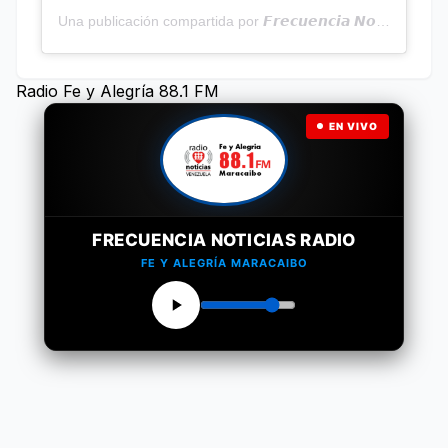
Una publicación compartida por 𝙁𝙧𝙚𝙘𝙪𝙚𝙣𝙘𝙞𝙖 𝙉𝙤𝙩𝙞𝙘𝙞𝙖𝙨 | Programa Radial (@frecuencianoticias)
Radio Fe y Alegría 88.1 FM
EN VIVO
FRECUENCIA NOTICIAS RADIO
FE Y ALEGRÍA MARACAIBO