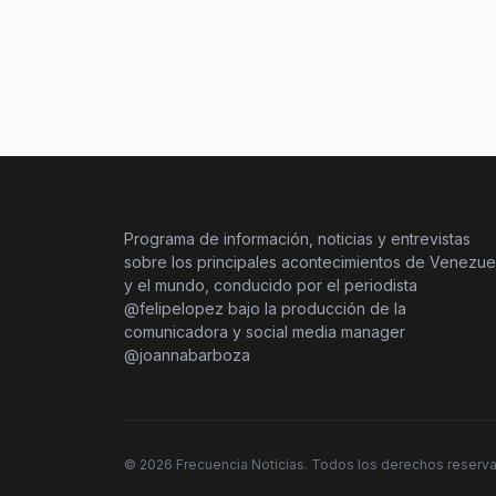
Programa de información, noticias y entrevistas
sobre los principales acontecimientos de Venezue
y el mundo, conducido por el periodista
@felipelopez bajo la producción de la
comunicadora y social media manager
@joannabarboza
©
2026
Frecuencia Noticias. Todos los derechos reserv