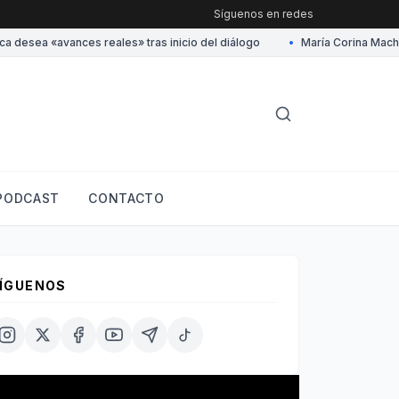
Síguenos en redes
desea «avances reales» tras inicio del diálogo
•
María Corina Machado
PODCAST
CONTACTO
ÍGUENOS