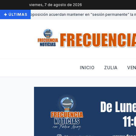
viernes, 7 de agosto de 2026
•
Gobierno y oposición acuerdan mantener en “sesión permanente” la mesa
ÚLTIMAS
INICIO
ZULIA
VE