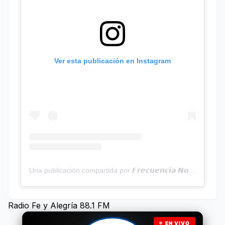
Ver esta publicación en Instagram
Una publicación compartida por 𝙁𝙧𝙚𝙘𝙪𝙚𝙣𝙘𝙞𝙖 𝙉𝙤𝙩𝙞𝙘𝙞𝙖𝙨 | Programa Radial (@frecuencianoticias)
Radio Fe y Alegría 88.1 FM
EN VIVO