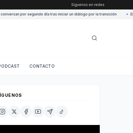
Síguenos en redes
ersan por segundo día tras iniciar un diálogo por la transición
•
EE.U
PODCAST
CONTACTO
ÍGUENOS