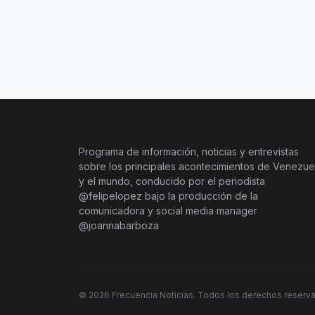
Programa de información, noticias y entrevistas
sobre los principales acontecimientos de Venezue
y el mundo, conducido por el periodista
@felipelopez bajo la producción de la
comunicadora y social media manager
@joannabarboza
©
2026
Frecuencia Noticias. Todos los derechos reserv