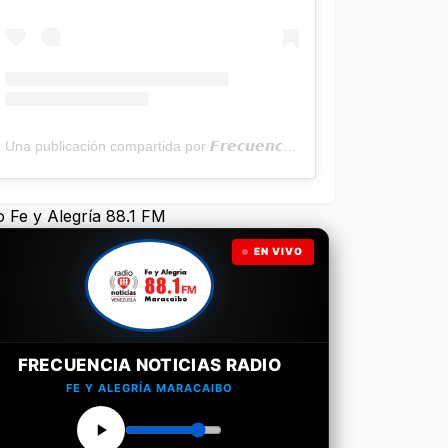
Una publicación compartida por 𝙁𝙧𝙚𝙘𝙪𝙚𝙣𝙘𝙞𝙖 𝙉𝙤𝙩𝙞𝙘𝙞𝙖𝙨 | Programa Radial (@frecuencianoticias)
o Fe y Alegría 88.1 FM
EN VIVO
FRECUENCIA NOTICIAS RADIO
FE Y ALEGRÍA MARACAIBO