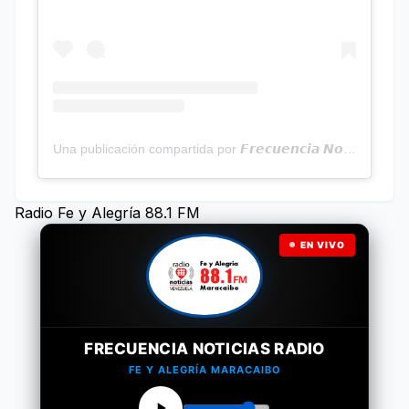
Una publicación compartida por 𝙁𝙧𝙚𝙘𝙪𝙚𝙣𝙘𝙞𝙖 𝙉𝙤𝙩𝙞𝙘𝙞𝙖𝙨 | Programa Radial (@frecuencianoticias)
Radio Fe y Alegría 88.1 FM
EN VIVO
FRECUENCIA NOTICIAS RADIO
FE Y ALEGRÍA MARACAIBO