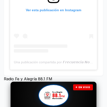
Ver esta publicación en Instagram
Una publicación compartida por 𝙁𝙧𝙚𝙘𝙪𝙚𝙣𝙘𝙞𝙖 𝙉𝙤𝙩𝙞𝙘𝙞𝙖𝙨 | Programa Radial (@frecuencianoticias)
Radio Fe y Alegría 88.1 FM
EN VIVO