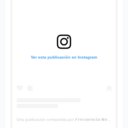
Ver esta publicación en Instagram
Una publicación compartida por 𝙁𝙧𝙚𝙘𝙪𝙚𝙣𝙘𝙞𝙖 𝙉𝙤𝙩𝙞𝙘𝙞𝙖𝙨 | Programa Radial (@frecuencianoticias)