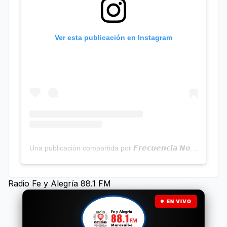
Ver esta publicación en Instagram
Una publicación compartida por 𝙁𝙧𝙚𝙘𝙪𝙚𝙣𝙘𝙞𝙖 𝙉𝙤𝙩𝙞𝙘𝙞𝙖𝙨 | Programa Radial (@frecuencianoticias)
Radio Fe y Alegría 88.1 FM
EN VIVO