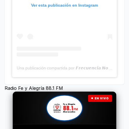
Ver esta publicación en Instagram
Una publicación compartida por 𝙁𝙧𝙚𝙘𝙪𝙚𝙣𝙘𝙞𝙖 𝙉𝙤𝙩𝙞𝙘𝙞𝙖𝙨 | Programa Radial (@frecuencianoticias)
Radio Fe y Alegría 88.1 FM
EN VIVO