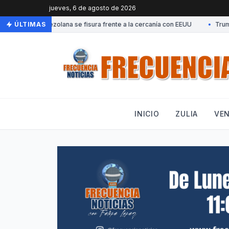
jueves, 6 de agosto de 2026
ÚLTIMAS
•
Llega a Venezuela Dinorah Figuera para continuar 
INICIO
ZULIA
VE