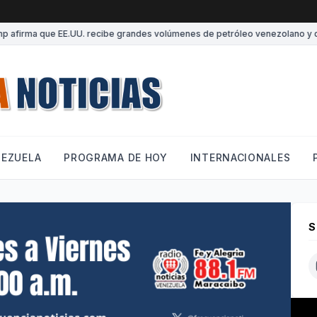
el diálogo con el chavismo
•
La izquierda venezolana se fisura frente 
NEZUELA
PROGRAMA DE HOY
INTERNACIONALES
S