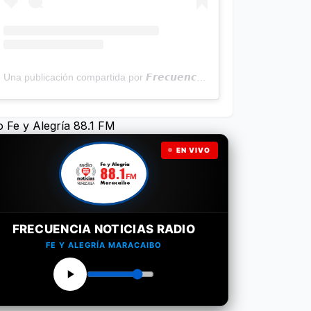
Una publicación compartida por 𝙁𝙧𝙚𝙘𝙪𝙚𝙣𝙘𝙞𝙖 𝙉𝙤𝙩𝙞𝙘𝙞𝙖𝙨 | Programa Radial (@frecuencianoticias)
o Fe y Alegría 88.1 FM
EN VIVO
FRECUENCIA NOTICIAS RADIO
FE Y ALEGRÍA MARACAIBO