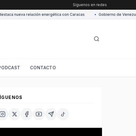
Síguenos en redes
a la cercanía con EEUU
•
Trump afirma que EE.UU. recibe grandes volú
PODCAST
CONTACTO
ÍGUENOS