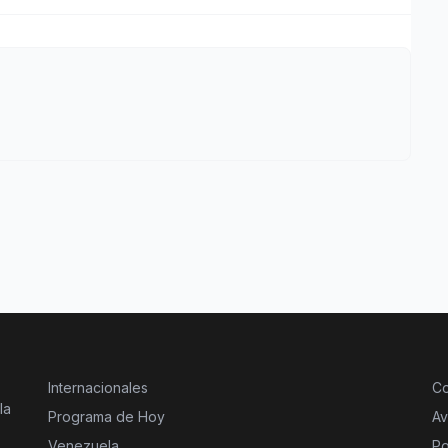
Internacionales
Co
la
Programa de Hoy
Av
Venezuela
Po