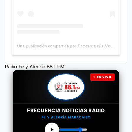
Una publicación compartida por 𝙁𝙧𝙚𝙘𝙪𝙚𝙣𝙘𝙞𝙖 𝙉𝙤𝙩𝙞𝙘𝙞𝙖𝙨 | Programa Radial (@frecuencianoticias)
Radio Fe y Alegría 88.1 FM
EN VIVO
FRECUENCIA NOTICIAS RADIO
FE Y ALEGRÍA MARACAIBO