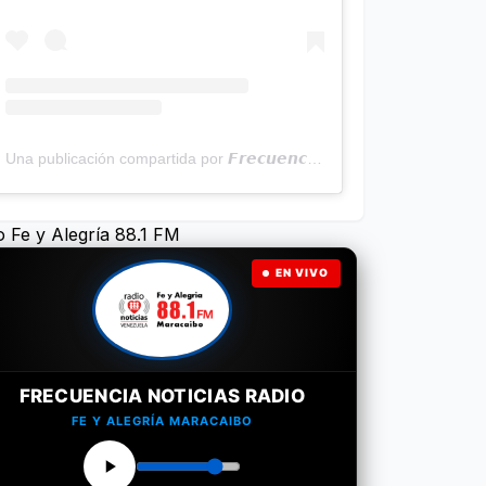
Una publicación compartida por 𝙁𝙧𝙚𝙘𝙪𝙚𝙣𝙘𝙞𝙖 𝙉𝙤𝙩𝙞𝙘𝙞𝙖𝙨 | Programa Radial (@frecuencianoticias)
o Fe y Alegría 88.1 FM
EN VIVO
FRECUENCIA NOTICIAS RADIO
FE Y ALEGRÍA MARACAIBO