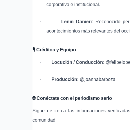
corporativa e institucional.
·
Lenin Danieri:
Reconocido perio
acontecimientos más relevantes del occ
🎙
️ Créditos y Equipo
·
Locución / Conducción:
@felipelope
·
Producción:
@joannabarboza
🌐
Conéctate con el periodismo serio
Sigue de cerca las informaciones verificada
comunidad: