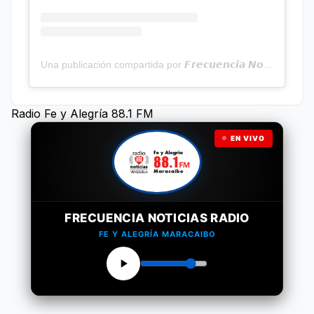
Una publicación compartida por 𝙁𝙧𝙚𝙘𝙪𝙚𝙣𝙘𝙞𝙖 𝙉𝙤𝙩𝙞𝙘𝙞𝙖𝙨 | Programa Radial (@frecuencianoticias)
Radio Fe y Alegría 88.1 FM
EN VIVO
FRECUENCIA NOTICIAS RADIO
FE Y ALEGRÍA MARACAIBO