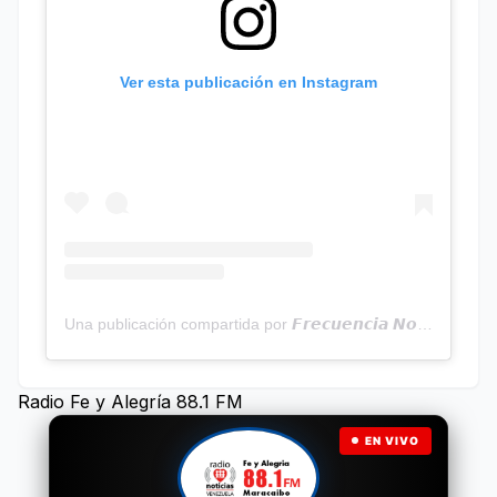
Ver esta publicación en Instagram
Una publicación compartida por 𝙁𝙧𝙚𝙘𝙪𝙚𝙣𝙘𝙞𝙖 𝙉𝙤𝙩𝙞𝙘𝙞𝙖𝙨 | Programa Radial (@frecuencianoticias)
Radio Fe y Alegría 88.1 FM
EN VIVO