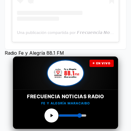
Una publicación compartida por 𝙁𝙧𝙚𝙘𝙪𝙚𝙣𝙘𝙞𝙖 𝙉𝙤𝙩𝙞𝙘𝙞𝙖𝙨 | Programa Radial (@frecuencianoticias)
Radio Fe y Alegría 88.1 FM
EN VIVO
FRECUENCIA NOTICIAS RADIO
FE Y ALEGRÍA MARACAIBO