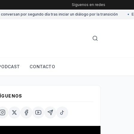
Síguenos en redes
ersan por segundo día tras iniciar un diálogo por la transición
•
EE.U
PODCAST
CONTACTO
ÍGUENOS