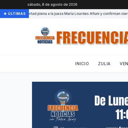
sábado, 8 de agosto de 2026
•
Otorgan libertad plena a la jueza María Lourdes Afiuni y confirman cierre 
ÚLTIMAS
INICIO
ZULIA
VE