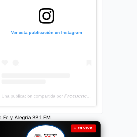
Ver esta publicación en Instagram
Una publicación compartida por 𝙁𝙧𝙚𝙘𝙪𝙚𝙣𝙘𝙞𝙖 𝙉𝙤𝙩𝙞𝙘𝙞𝙖𝙨 | Programa Radial (@frecuencianoticias)
o Fe y Alegría 88.1 FM
EN VIVO