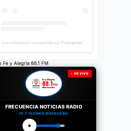
Una publicación compartida por 𝙁𝙧𝙚𝙘𝙪𝙚𝙣𝙘𝙞𝙖 𝙉𝙤𝙩𝙞𝙘𝙞𝙖𝙨 | Programa Radial (@frecuencianoticias)
o Fe y Alegría 88.1 FM
EN VIVO
FRECUENCIA NOTICIAS RADIO
FE Y ALEGRÍA MARACAIBO