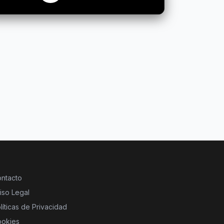
ntacto
iso Legal
líticas de Privacidad
okies