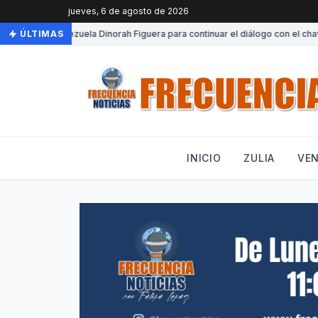
jueves, 6 de agosto de 2026
•
Llega a Venezuela Dinorah Figuera para continuar el diálogo con el chavi
ÚLTIMAS
INICIO
ZULIA
VE