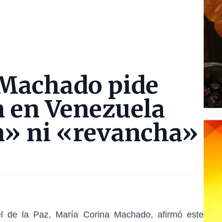
 Machado pide
n en Venezuela
n» ni «revancha»
l de la Paz
,
María Corina Machado
, afirmó este