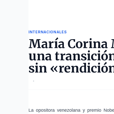
INTERNACIONALES
María Corina
una transició
sin «rendició
•
La opositora venezolana y
premio Nobe