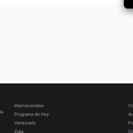
Internacionales
Co
la
Programa de Hoy
Av
Venezuela
Po
Zulia
Co