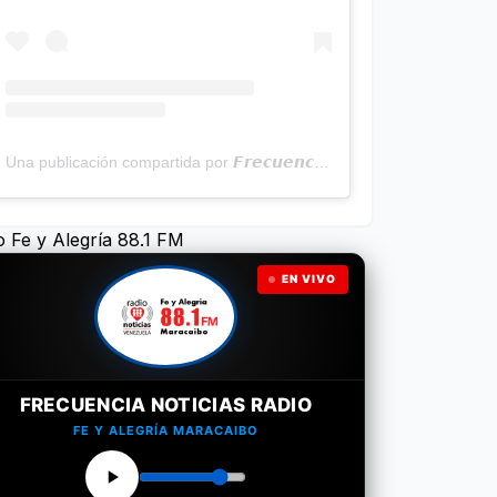
Una publicación compartida por 𝙁𝙧𝙚𝙘𝙪𝙚𝙣𝙘𝙞𝙖 𝙉𝙤𝙩𝙞𝙘𝙞𝙖𝙨 | Programa Radial (@frecuencianoticias)
o Fe y Alegría 88.1 FM
EN VIVO
FRECUENCIA NOTICIAS RADIO
FE Y ALEGRÍA MARACAIBO