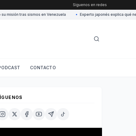
Síguenos en redes
 misión tras sismos en Venezuela
•
Experto japonés explica qué neces
PODCAST
CONTACTO
ÍGUENOS