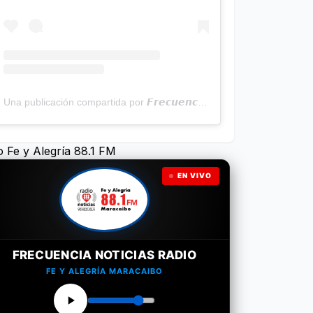
Una publicación compartida por 𝙁𝙧𝙚𝙘𝙪𝙚𝙣𝙘𝙞𝙖 𝙉𝙤𝙩𝙞𝙘𝙞𝙖𝙨 | Programa Radial (@frecuencianoticias)
o Fe y Alegría 88.1 FM
EN VIVO
FRECUENCIA NOTICIAS RADIO
FE Y ALEGRÍA MARACAIBO