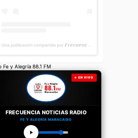
Una publicación compartida por 𝙁𝙧𝙚𝙘𝙪𝙚𝙣𝙘𝙞𝙖 𝙉𝙤𝙩𝙞𝙘𝙞𝙖𝙨 | Programa Radial (@frecuencianoticias)
o Fe y Alegría 88.1 FM
EN VIVO
FRECUENCIA NOTICIAS RADIO
FE Y ALEGRÍA MARACAIBO