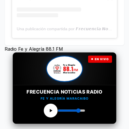
Una publicación compartida por 𝙁𝙧𝙚𝙘𝙪𝙚𝙣𝙘𝙞𝙖 𝙉𝙤𝙩𝙞𝙘𝙞𝙖𝙨 | Programa Radial (@frecuencianoticias)
Radio Fe y Alegría 88.1 FM
EN VIVO
FRECUENCIA NOTICIAS RADIO
FE Y ALEGRÍA MARACAIBO