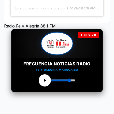
Una publicación compartida por 𝙁𝙧𝙚𝙘𝙪𝙚𝙣𝙘𝙞𝙖 𝙉𝙤𝙩𝙞𝙘𝙞𝙖𝙨 | Programa Radial (@frecuencianoticias)
Radio Fe y Alegría 88.1 FM
EN VIVO
FRECUENCIA NOTICIAS RADIO
FE Y ALEGRÍA MARACAIBO