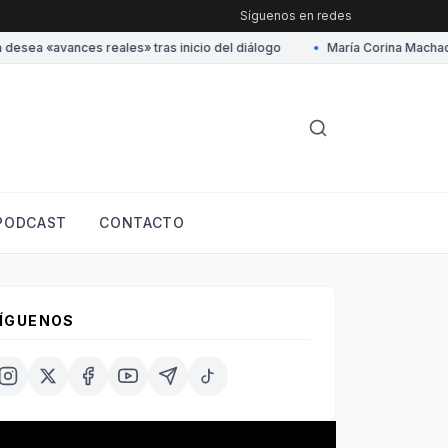
Síguenos en redes
a «avances reales» tras inicio del diálogo
•
María Corina Machado ag
PODCAST
CONTACTO
ÍGUENOS