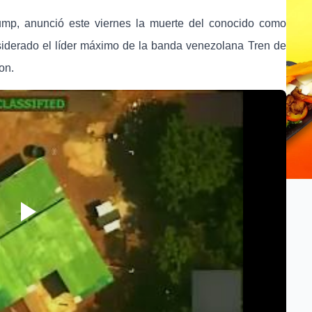
ump, anunció este viernes la muerte del conocido como
siderado el líder máximo de la banda venezolana Tren de
on.