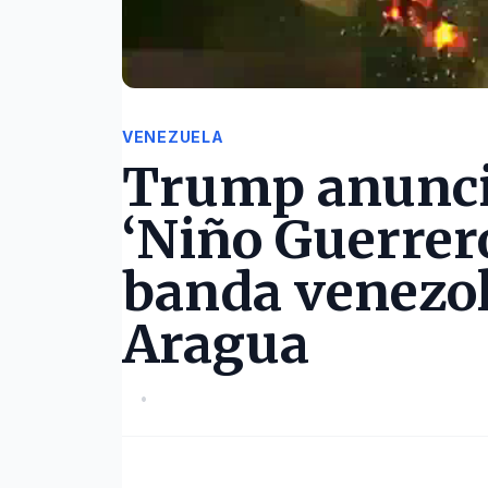
VENEZUELA
Trump anuncia
‘Niño Guerrero’
banda venezo
Aragua
•