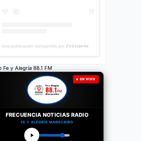
Una publicación compartida por 𝙁𝙧𝙚𝙘𝙪𝙚𝙣𝙘𝙞𝙖 𝙉𝙤𝙩𝙞𝙘𝙞𝙖𝙨 | Programa Radial (@frecuencianoticias)
o Fe y Alegría 88.1 FM
EN VIVO
FRECUENCIA NOTICIAS RADIO
FE Y ALEGRÍA MARACAIBO