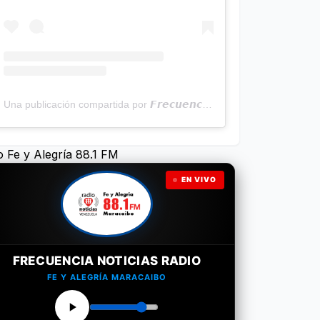
Una publicación compartida por 𝙁𝙧𝙚𝙘𝙪𝙚𝙣𝙘𝙞𝙖 𝙉𝙤𝙩𝙞𝙘𝙞𝙖𝙨 | Programa Radial (@frecuencianoticias)
o Fe y Alegría 88.1 FM
EN VIVO
FRECUENCIA NOTICIAS RADIO
FE Y ALEGRÍA MARACAIBO