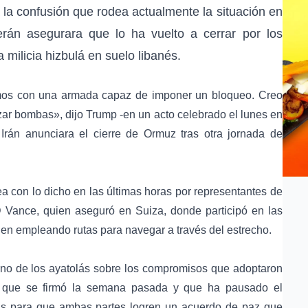
 la confusión que rodea actualmente la situación en
erán
asegurara que lo ha vuelto a cerrar por los
 milicia hizbulá en suelo libanés.
tamos con una armada capaz de imponer un bloqueo. Creo
ar bombas», dijo Trump -en un acto celebrado el lunes en
o
Irán
anunciara el cierre de Ormuz tras otra jornada de
a con lo dicho en las últimas horas por representantes de
 Vance
, quien aseguró en
Suiza
, donde participó en las
uen empleando rutas para navegar a través del estrecho.
no de los ayatolás
sobre los compromisos que adoptaron
que se firmó la semana pasada y que ha pausado el
ías para que ambas partes logren un acuerdo de paz que