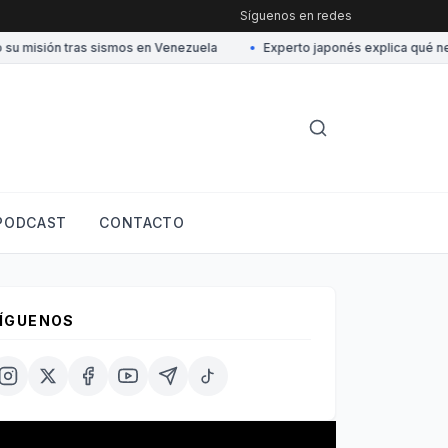
Síguenos en redes
 misión tras sismos en Venezuela
•
Experto japonés explica qué nece
PODCAST
CONTACTO
ÍGUENOS