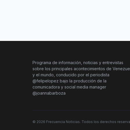
Programa de información, noticias y entrevistas
sobre los principales acontecimientos de Venezue
y el mundo, conducido por el periodista
@felipelopez bajo la producción de la
comunicadora y social media manager
@joannabarboza
©
2026
Frecuencia Noticias. Todos los derechos reserv