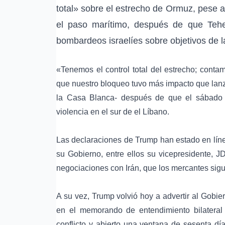
total» sobre el
estrecho de Ormuz
, pese a
el paso marítimo, después de que
Teh
bombardeos israelíes sobre objetivos de la
«Tenemos el control total del estrecho; con
que nuestro bloqueo tuvo más impacto que lanz
la Casa Blanca- después de que el sábad
violencia en el sur de el
Líbano
.
Las declaraciones de Trump han estado en líne
su Gobierno, entre ellos su vicepresidente,
JD
negociaciones con Irán, que los mercantes sig
A su vez, Trump volvió hoy a advertir al
Gobier
en el
memorando de entendimiento bilateral
conflicto y abierto una ventana de sesenta d