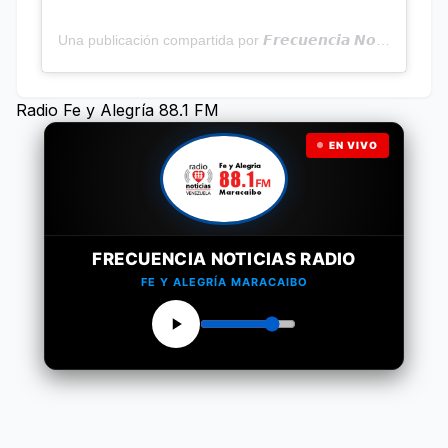
Una publicación compartida por 𝙁𝙧𝙚𝙘𝙪𝙚𝙣𝙘𝙞𝙖 𝙉𝙤𝙩𝙞𝙘𝙞𝙖𝙨 | Programa Radial (@frecuencianoticias)
Radio Fe y Alegría 88.1 FM
EN VIVO
FRECUENCIA NOTICIAS RADIO
FE Y ALEGRÍA MARACAIBO